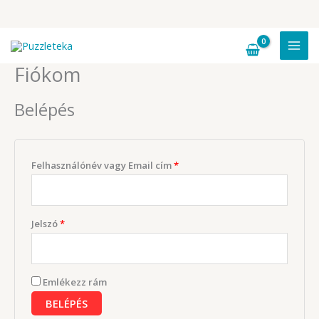
Skip
to
content
Fiókom
Belépés
Kötelező
Felhasználónév vagy Email cím
*
Kötelező
Jelszó
*
Emlékezz rám
BELÉPÉS