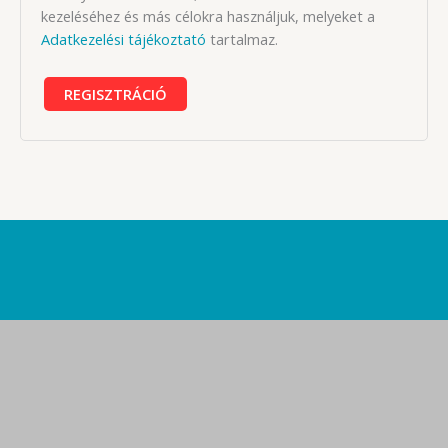
kezeléséhez és más célokra használjuk, melyeket a
Adatkezelési tájékoztató
tartalmaz.
REGISZTRÁCIÓ