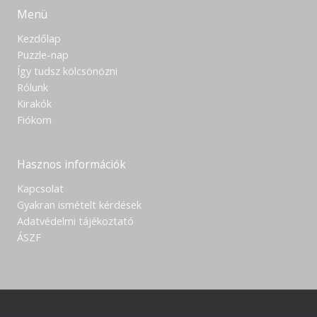
Menü
Kezdőlap
Puzzle-nap
Így tudsz kölcsönözni
Rólunk
Kirakók
Fiókom
Hasznos információk
Kapcsolat
Gyakran ismételt kérdések
Adatvédelmi tájékoztató
ÁSZF