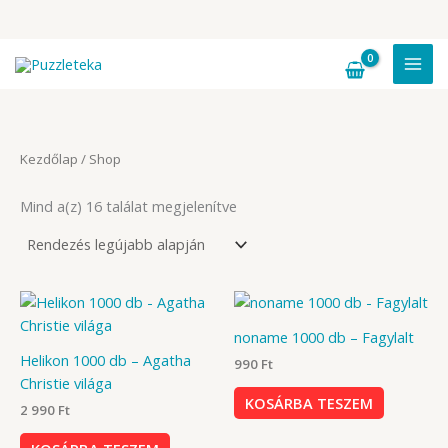
Skip
to
content
Kezdőlap
/ Shop
Sorted
Mind a(z) 16 találat megjelenítve
by
latest
noname 1000 db – Fagylalt
Helikon 1000 db – Agatha
990
Ft
Christie világa
KOSÁRBA TESZEM
2 990
Ft