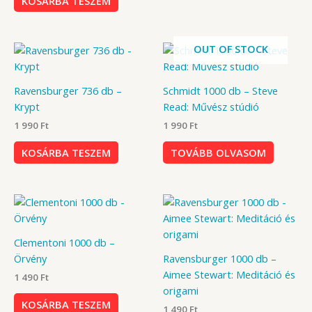
KOSÁRBA TESZEM
OUT OF STOCK
Ravensburger 736 db –
Schmidt 1000 db – Steve
Krypt
Read: Művész stúdió
1 990
Ft
1 990
Ft
KOSÁRBA TESZEM
TOVÁBB OLVASOM
Clementoni 1000 db –
Örvény
Ravensburger 1000 db –
Aimee Stewart: Meditáció és
1 490
Ft
origami
KOSÁRBA TESZEM
1 490
Ft