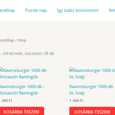
ezdőlap
Puzzle-nap
Így tudsz kölcsönözni
Ró
Kezdőlap
/ Shop
Sorted
1–24 termék, összesen 28 db
by
latest
Ravensburger 1000 db –
Ravensburger 1000 db 
Rózsaszín flamingók
tó, Svájc
1 490
Ft
1 490
Ft
KOSÁRBA TESZEM
KOSÁRBA TESZEM