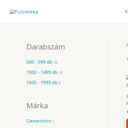
Skip
to
K
content
Darabszám
500 - 999 db
10
1000 - 1499 db
15
1500 - 1999 db
3
Márka
Clementoni
1