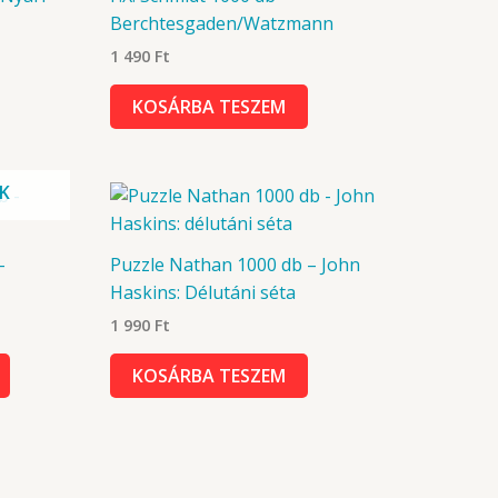
Berchtesgaden/Watzmann
1 490
Ft
KOSÁRBA TESZEM
K
–
Puzzle Nathan 1000 db – John
Haskins: Délutáni séta
1 990
Ft
KOSÁRBA TESZEM