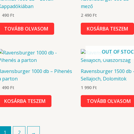
Kappadókiában
mező
1 490
Ft
2 490
Ft
TOVÁBB OLVASOM
KOSÁRBA TESZEM
OUT OF STOC
Ravensburger 1000 db – Pihenés
Ravensburger 1500 db 
a parton
Sellajoch, Dolomitok
1 490
Ft
1 990
Ft
KOSÁRBA TESZEM
TOVÁBB OLVASOM
1
2
→