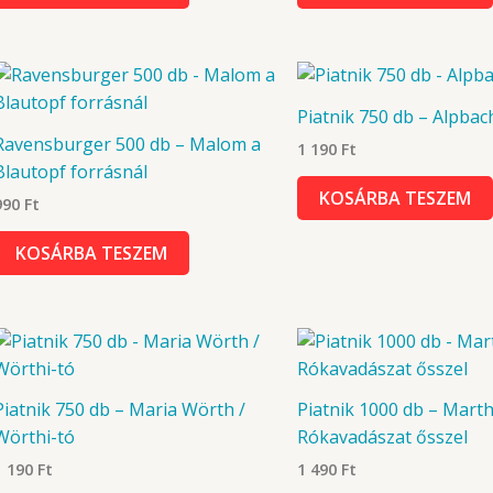
Piatnik 750 db – Alpbach
Ravensburger 500 db – Malom a
1 190
Ft
Blautopf forrásnál
KOSÁRBA TESZEM
990
Ft
KOSÁRBA TESZEM
Piatnik 750 db – Maria Wörth /
Piatnik 1000 db – Mart
Wörthi-tó
Rókavadászat ősszel
1 190
Ft
1 490
Ft