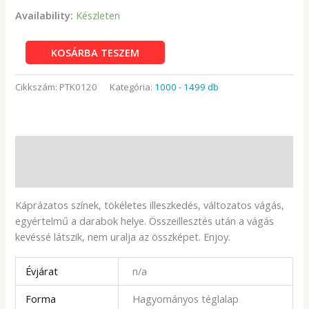
Availability:
Készleten
Enjoy
KOSÁRBA TESZEM
1000
db
Cikkszám:
PTK0120
Kategória:
1000 - 1499 db
-
Afrikai
szépség
mennyiség
Leírás
További információk
Káprázatos színek, tökéletes illeszkedés, változatos vágás,
egyértelmű a darabok helye. Összeillesztés után a vágás
kevéssé látszik, nem uralja az összképet. Enjoy.
Évjárat
n/a
Forma
Hagyományos téglalap