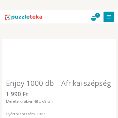
1000
db
-
Skip
Afrikai
to
szépség
content
mennyiség
Enjoy 1000 db – Afrikai szépség
1 990
Ft
Mérete kirakva: 48 x 68 cm
Gyártói sorszám: 1862