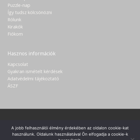
Puzzle-nap
Így tudsz kölcsönözni
Rólunk
Kirakók
Fiókom
Hasznos információk
Kapcsolat
Gyakran ismételt kérdések
Adatvédelmi tájékoztató
ÁSZF
Copyright © 2023 | Puzzleteka
A jobb felhasználói élmény érdekében az oldalon cookie-kat
használunk. Oldalunk használatával Ön elfogadja a cookie-k
Facebook