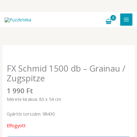
Skip
to
content
FX Schmid 1500 db – Grainau /
Zugspitze
1 990
Ft
Mérete kirakva: 85 x 54 cm
Gyártói sorszám:
98430
Elfogyott