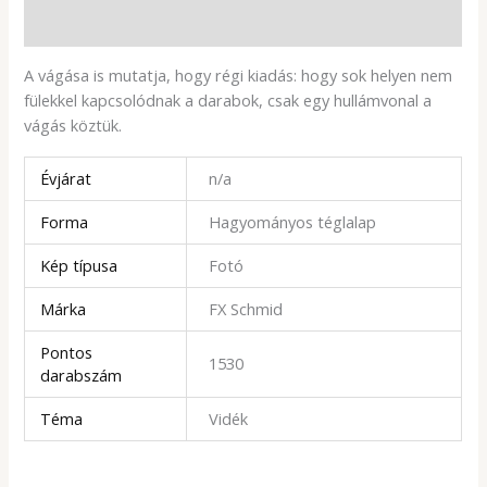
További információk
A vágása is mutatja, hogy régi kiadás: hogy sok helyen nem
fülekkel kapcsolódnak a darabok, csak egy hullámvonal a
vágás köztük.
Évjárat
n/a
Forma
Hagyományos téglalap
Kép típusa
Fotó
Márka
FX Schmid
Pontos
1530
darabszám
Téma
Vidék