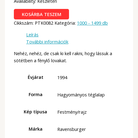
Availability:
Készleten
Ravensburger
KOSÁRBA TESZEM
1000
Cikkszám:
PTK0082
Kategória:
1000 - 1499 db
db
-
Leírás
Álomlovak
További információk
mennyiség
Nehéz, nehéz, de csak ki kell rakni, hogy lássuk a
sötétben a fénylő lovakat.
Évjárat
1994
Forma
Hagyományos téglalap
Kép típusa
Festmény/rajz
Márka
Ravensburger