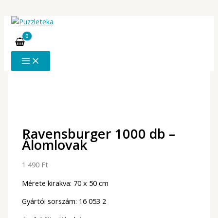
Skip
to
content
Ravensburger 1000 db –
Álomlovak
1 490
Ft
Mérete kirakva: 70 x 50 cm
Gyártói sorszám: 16 053 2