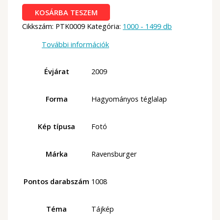
Ravensburger
KOSÁRBA TESZEM
1000
Cikkszám:
PTK0009
Kategória:
1000 - 1499 db
db
-
További információk
Festői
szélmalom
Évjárat
2009
mennyiség
Forma
Hagyományos téglalap
Kép típusa
Fotó
Márka
Ravensburger
Pontos darabszám
1008
Téma
Tájkép