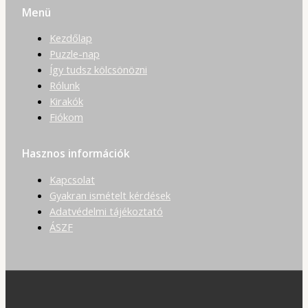
Menü
Kezdőlap
Puzzle-nap
Így tudsz kölcsönözni
Rólunk
Kirakók
Fiókom
Hasznos információk
Kapcsolat
Gyakran ismételt kérdések
Adatvédelmi tájékoztató
ÁSZF