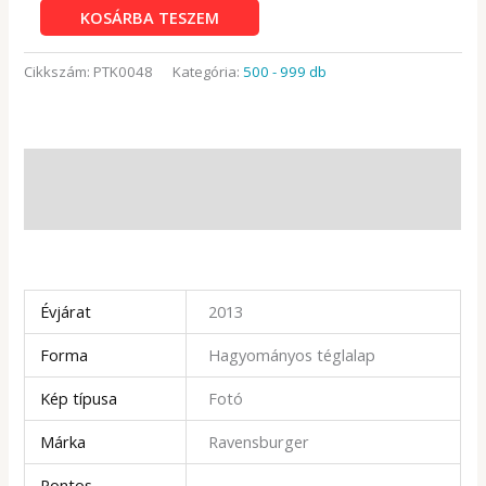
Ravensburger
KOSÁRBA TESZEM
500
db
Cikkszám:
PTK0048
Kategória:
500 - 999 db
-
Linderhof
kastély
mennyiség
Leírás
További információk
Évjárat
2013
Forma
Hagyományos téglalap
Kép típusa
Fotó
Márka
Ravensburger
Pontos