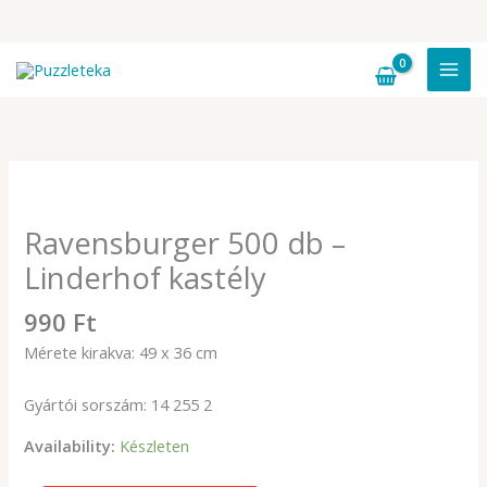
500
db
-
Skip
Linderhof
to
kastély
content
mennyiség
Ravensburger 500 db –
Linderhof kastély
990
Ft
Mérete kirakva: 49 x 36 cm
Gyártói sorszám:
14 255 2
Availability:
Készleten