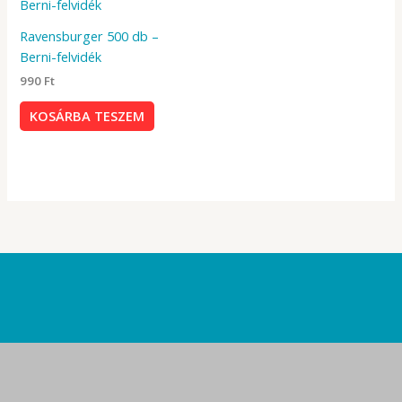
Ravensburger 500 db –
Berni-felvidék
990
Ft
KOSÁRBA TESZEM