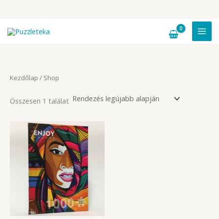
Skip
to
content
Kezdőlap
/ Shop
Összesen 1 találat