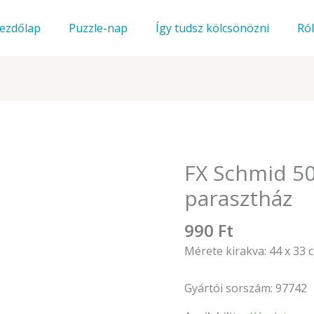
ezdőlap
Puzzle-nap
Így tudsz kölcsönözni
Ró
FX Schmid 50
parasztház
990
Ft
Mérete kirakva: 44 x 33 
Gyártói sorszám:
97742