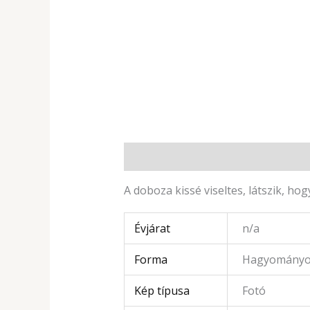
Leírás
További információk
A doboza kissé viseltes, látszik, h
Évjárat
n/a
Forma
Hagyományos
Kép típusa
Fotó