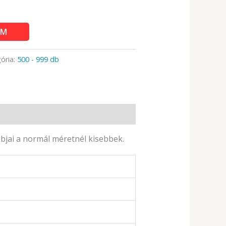
EM
ória:
500 - 999 db
abjai a normál méretnél kisebbek.