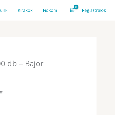
Schmid
500
Regisztrálok
lunk
Kirakók
Fiókom
db
-
Bajor
parasztház
mennyiség
0 db – Bajor
cm