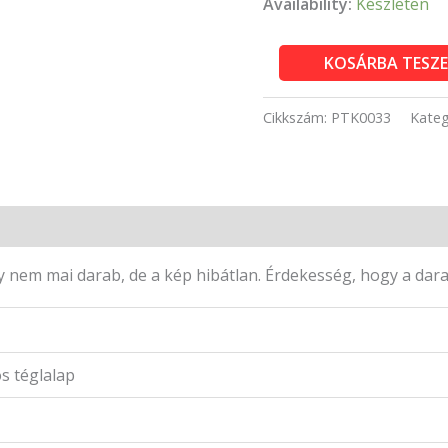
Availability:
Készleten
FX
KOSÁRBA TESZ
Schmid
500
Cikkszám:
PTK0033
Kateg
db
-
Bajor
parasztház
mennyiség
ogy nem mai darab, de a kép hibátlan. Érdekesség, hogy a dar
 téglalap