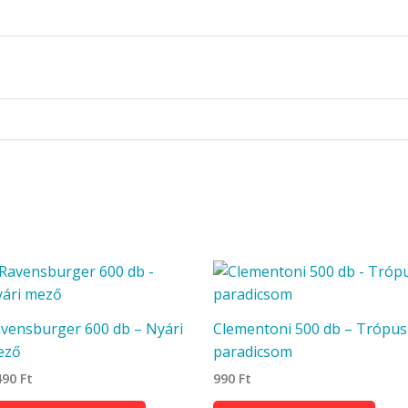
vensburger 600 db – Nyári
Clementoni 500 db – Trópus
ező
paradicsom
490
Ft
990
Ft