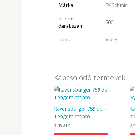
Márka
FX Schmid
Pontos
500
darabszám
Téma
Vidék
Kapcsolódó termékek
Ravensburger 759 db –
Ra
Tengeralattjáró
m
1 490
Ft
2 