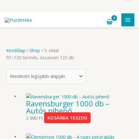
Skip
to
content
Kezdőlap
/
Shop
/ 5. oldal
Sorted
97–120 termék, összesen 125 db
by
latest
Ravensburger 1000 db –
Autós pihenő
2 990
Ft
KOSÁRBA TESZEM