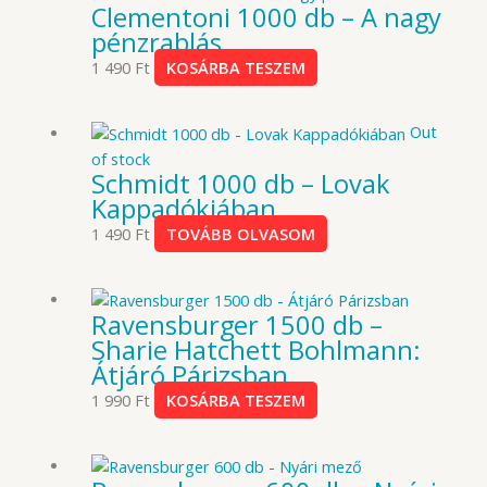
Clementoni 1000 db – A nagy
pénzrablás
1 490
Ft
KOSÁRBA TESZEM
Out
of stock
Schmidt 1000 db – Lovak
Kappadókiában
1 490
Ft
TOVÁBB OLVASOM
Ravensburger 1500 db –
Sharie Hatchett Bohlmann:
Átjáró Párizsban
1 990
Ft
KOSÁRBA TESZEM