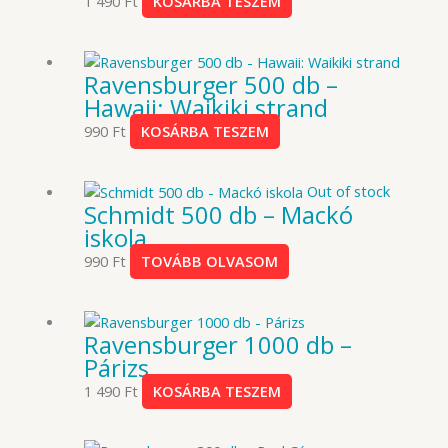
1 490
Ft
KOSÁRBA TESZEM
Ravensburger 500 db –
Hawaii: Waikiki strand
990
Ft
KOSÁRBA TESZEM
Out of stock
Schmidt 500 db – Mackó
iskola
990
Ft
TOVÁBB OLVASOM
Ravensburger 1000 db –
Párizs
1 490
Ft
KOSÁRBA TESZEM