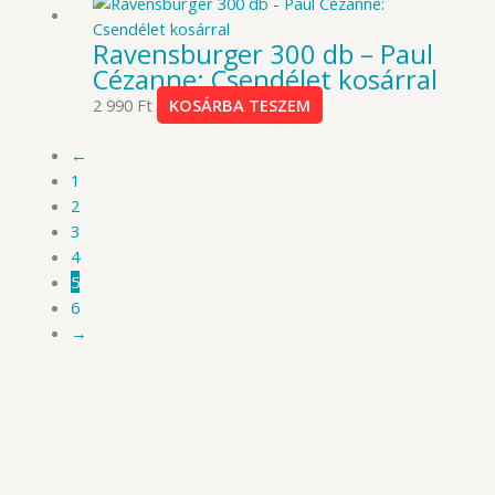
Ravensburger 300 db – Paul
Cézanne: Csendélet kosárral
2 990
Ft
KOSÁRBA TESZEM
←
1
2
3
4
5
6
→