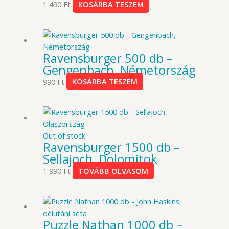
1 490
Ft
KOSÁRBA TESZEM
Ravensburger 500 db –
Gengenbach, Németország
990
Ft
KOSÁRBA TESZEM
Out of stock
Ravensburger 1500 db –
Sellajoch, Dolomitok
1 990
Ft
TOVÁBB OLVASOM
Puzzle Nathan 1000 db –