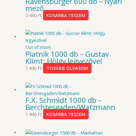
Ravensburger 600 db – Nyári
mező
2 490
Ft
KOSÁRBA TESZEM
Out of stock
Piatnik 1000 db – Gustav
Klimt: Hölgy legyezővel
1 490
Ft
TOVÁBB OLVASOM
F.X. Schmidt 1000 db –
Berchtesgaden/Watzmann
1 490
Ft
KOSÁRBA TESZEM