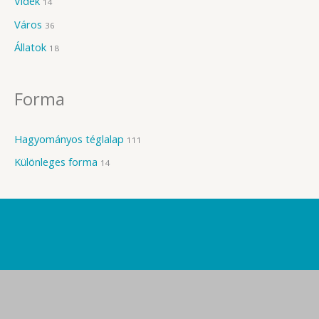
Vidék
14
Város
36
Állatok
18
Forma
Hagyományos téglalap
111
Különleges forma
14